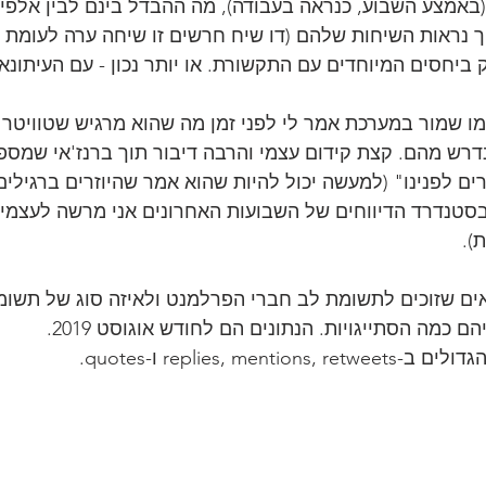
(באמצע השבוע, כנראה בעבודה), מה ההבדל בינם לבין אלפי 
ך נראות השיחות שלהם (דו שיח חרשים זו שיחה ערה לעומת מה
ביחסים המיוחדים עם התקשורת. או יותר נכון - עם העיתונאי
ו שמור במערכת אמר לי לפני זמן מה שהוא מרגיש שטוויטר זה
רש מהם. קצת קידום עצמי והרבה דיבור תוך ברנז'אי שמספק
ים לפנינו" (למעשה יכול להיות שהוא אמר שהיוזרים ברגילי
טנדרד הדיווחים של השבועות האחרונים אני מרשה לעצמי לא
).
אים שזוכים לתשומת לב חברי הפרלמנט ולאיזה סוג של תשומ
 כמה הסתייגויות. הנתונים הם לחודש אוגוסט 2019. 
replies, menti ו-quotes.