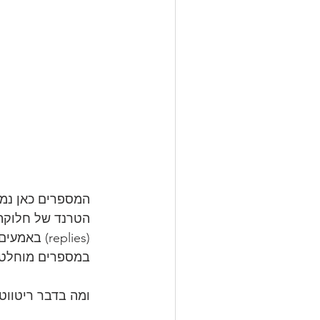
המספרים כאן נמו
הטרנד של חלוקת 
(replies) באמעים אחרים, כלומר הממנשנים הם המגיבים למגיבים. 
במספרים מוחלטים
ומה בדבר ריטווטים (retweets)? ריטוויט, כידוע, אינו הסכמה הבה ונ