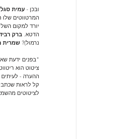
ובכן - 
עמית סגל
 
המרטווטים שלו ה
יורד למקום השלי
הדטא. 
ברק רביד
נרמול)? 
שמרית מ
"בפנים ידעת שאם 
ציטוט הוא ריטוו
ההערה - לעיתים "hear hear!" ולעיתים "אוייויוי
קל לראות שכתבים 
לציטוטים מהשמאל (ש