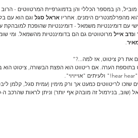
מוביל, הן במספר הכללי והן בדמוגרפיית המרטווטים - הרוב
וא מהפרלמנטרים הימנים. אחריו 
אראל סגל
 וגם הוא עם בלע
שי עם דומיננטיות משמאל - דומיננטיות שהופכת למובהקת עוד
 ו
נדב אייל
 מרוטווטים גם הם בדומיננטיות מהשמאל. ומי שומר 
איר
. 
את רק ציטוט, אז למה...?" 
ט בתוספת הערה. אם ריטווט הוא הפצת הבשורה, ציטוט הוא 
". 
שזכו לריטווטים כמעט אך ורק מימין (עמית סגל, קלמן ליבסק
וב, בנירמול זה מובהק אף יותר) וניתן לראות שהרכב ה-טופ-20 משת